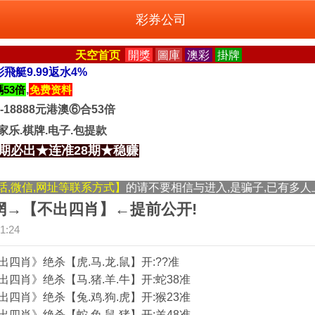
彩券公司
天空首页
開獎
圖庫
澳彩
掛牌
彩飛艇9.99返水4%
53倍
,
免费资料
8-18888元港澳⑥合53倍
百家乐.棋牌.电子.包提款
三期必出★连准28期★稳赚
话,微信,网址等联系方式】
的请不要相信与进入,是骗子,已有多人
方網→【不出四肖】←提前公开!
1:24
出四肖》绝杀【虎.马.龙.鼠】开:??准
不出四肖》绝杀【马.猪.羊.牛】开:蛇38准
不出四肖》绝杀【兔.鸡.狗.虎】开:猴23准
不出四肖》绝杀【蛇.兔.鼠.猪】开:羊48准