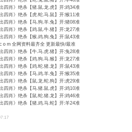
不出四肖》绝杀【猪.鼠.龙.虎】开:鸡34准
不出四肖》绝杀【虎.蛇.马.鼠】开:猴11准
不出四肖》绝杀【马.狗.羊.兔】开:猪08准
不出四肖》绝杀【鸡.鼠.牛.猪】开:龙27准
不出四肖》绝杀【猴.鸡.狗.兔】开:鼠43准
 k.c o m 全网资料最齐全 更新最快/最准
不出四肖》绝杀【牛.马.虎.猪】开:兔28准
不出四肖》绝杀【鸡.狗.马.猴】开:龙27准
不出四肖》绝杀【鸡.蛇.猪.龙】开:鼠43准
不出四肖》绝杀【马.鸡.羊.兔】开:猴35准
不出四肖》绝杀【鼠.龙.蛇.狗】开:虎29准
不出四肖》绝杀【马.猪.鼠.虎】开:鸡10准
不出四肖》绝杀【鼠.蛇.猪.龙】开:鸡46准
不出四肖》绝杀【猪.鸡.马.蛇】开:羊24准
7:17