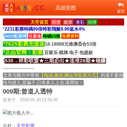
高级彩图
返回
天空首页
開獎
圖庫
澳彩
掛牌
*
2231彩票特碼99倍時彩飛艇9.99返水4%
*
9659彩票网
,
注册送
,
特碼53倍
,
免费资料
*7625彩票充值送
18-18888元港澳⑥合53倍
*正品官网：彩票
.百家乐.棋牌.电子.包提款
530→祥彩联盟★三期必出★连准28期★稳赚
*
──────────
文章与图片中带有
【电话,微信,网址等联系方式】
的请不要相
信与进入,是骗子,已有多人上当,请周知！
009期:曾道人透特
发表于：2026-01-20 21:55:45
出处：
天空彩票