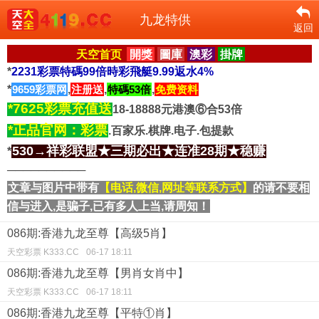
九龙特供
返回
天空首页
開獎
圖庫
澳彩
掛牌
*
2231彩票特碼99倍時彩飛艇9.99返水4%
*
9659彩票网
,
注册送
,
特碼53倍
,
免费资料
*7625彩票充值送
18-18888元港澳⑥合53倍
*正品官网：彩票
.百家乐.棋牌.电子.包提款
530→祥彩联盟★三期必出★连准28期★稳赚
*
──────────
文章与图片中带有
【电话,微信,网址等联系方式】
的请不要相
信与进入,是骗子,已有多人上当,请周知！
086期:香港九龙至尊【高级5肖】
天空彩票 K333.CC
06-17 18:11
086期:香港九龙至尊【男肖女肖中】
天空彩票 K333.CC
06-17 18:11
086期:香港九龙至尊【平特①肖】