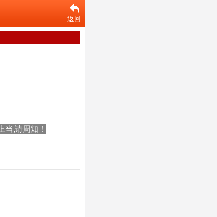
返回
上当,请周知！