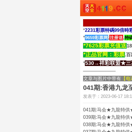
*
2231彩票特碼99倍時
*
9659彩票网
,
注册送
,
特碼
*7625彩票充值送
1
*正品官网：彩票
.
530→祥彩联盟★
*
──────────
文章与图片中带有
【电
041期:香港九
发表于：2023-06-17 18:1
041期:马会★九龍特供★
039期:马会★九龍特供★
038期:马会★九龍特供★
037期:马会★九龍特供★