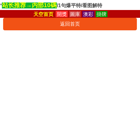
站长推荐→内部10碼
*
/1句爆平特/看图解特
天空首页
開獎
圖庫
澳彩
掛牌
返回首页