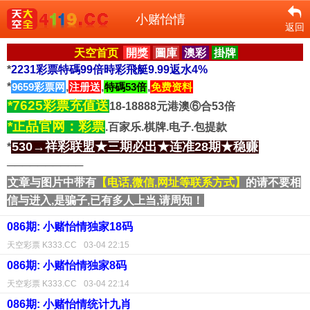
小赌怡情
返回
天空首页
開獎
圖庫
澳彩
掛牌
*
2231彩票特碼99倍時彩飛艇9.99返水4%
*
9659彩票网
,
注册送
,
特碼53倍
,
免费资料
*7625彩票充值送
18-18888元港澳⑥合53倍
*正品官网：彩票
.百家乐.棋牌.电子.包提款
530→祥彩联盟★三期必出★连准28期★稳赚
*
──────────
文章与图片中带有
【电话,微信,网址等联系方式】
的请不要相
信与进入,是骗子,已有多人上当,请周知！
086期: 小赌怡情独家18码
天空彩票 K333.CC
03-04 22:15
086期: 小赌怡情独家8码
天空彩票 K333.CC
03-04 22:14
086期: 小赌怡情统计九肖