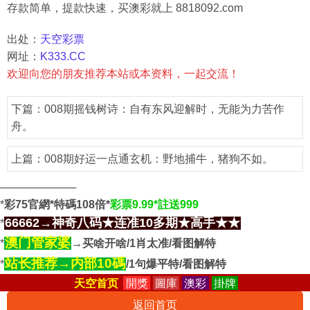
存款简单，提款快速，买澳彩就上 8818092.com
出处：
天空彩票
网址：
K333.CC
欢迎向您的朋友推荐本站或本资料，一起交流！
下篇：
008期摇钱树诗：自有东风迎解时，无能为力苦作
舟。
上篇：
008期好运一点通玄机：野地捕牛，猪狗不如。
──────────
*
彩75官網*特碼108倍*
彩票9.99*註送999
66662→神奇八码★连准10多期★高手★★
*
澳门管家婆
*
→买啥开啥/1肖太准/看图解特
站长推荐→内部10碼
*
/1句爆平特/看图解特
天空首页
開獎
圖庫
澳彩
掛牌
返回首页