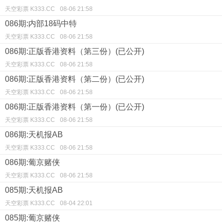
天空彩票 K333.CC
08-06 21:58
086期:内部18码中特
天空彩票 K333.CC
08-06 21:58
086期:正版香港资料（第三份）(已公开)
天空彩票 K333.CC
08-06 21:58
086期:正版香港资料（第二份）(已公开)
天空彩票 K333.CC
08-06 21:58
086期:正版香港资料（第一份）(已公开)
天空彩票 K333.CC
08-06 21:58
086期:天机报AB
天空彩票 K333.CC
08-06 21:58
086期:葡京赌侠
天空彩票 K333.CC
08-06 21:58
085期:天机报AB
天空彩票 K333.CC
08-04 22:01
085期:葡京赌侠