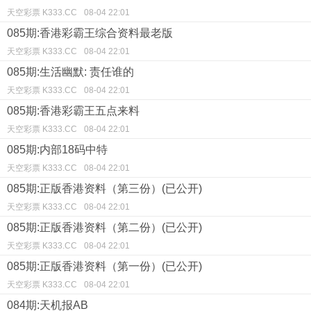
天空彩票 K333.CC
08-04 22:01
085期:香港彩霸王综合资料最老版
天空彩票 K333.CC
08-04 22:01
085期:生活幽默: 责任谁的
天空彩票 K333.CC
08-04 22:01
085期:香港彩霸王五点来料
天空彩票 K333.CC
08-04 22:01
085期:内部18码中特
天空彩票 K333.CC
08-04 22:01
085期:正版香港资料（第三份）(已公开)
天空彩票 K333.CC
08-04 22:01
085期:正版香港资料（第二份）(已公开)
天空彩票 K333.CC
08-04 22:01
085期:正版香港资料（第一份）(已公开)
天空彩票 K333.CC
08-04 22:01
084期:天机报AB